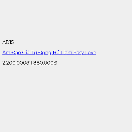
AD15
Âm Đạo Giả Tự Động Bú Liếm Easy Love
2.200.000
₫
1.880.000
₫