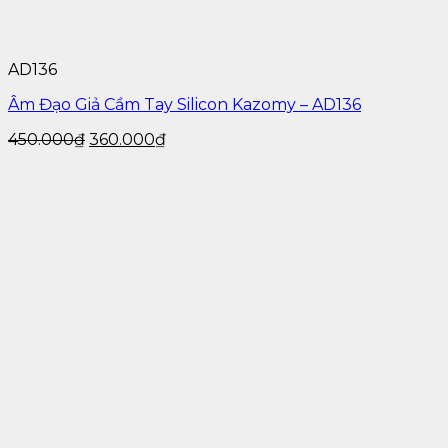
+ Kiểu dáng: Sang trọng tinh tế.
AD136
Âm Đạo Giả Cầm Tay Silicon Kazomy – AD136
450.000
₫
360.000
₫