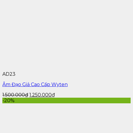
AD23
Âm Đạo Giả Cao Cấp Wyten
1.500.000
₫
1.250.000
₫
-20%
Thông tin sản phẩm Lenotun