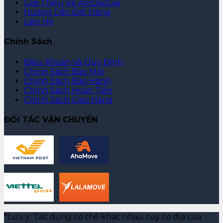
Giới Thiệu Về AmDaoGia
Hướng Dẫn Đặt Hàng
Liên Hệ
Chính Sách
Điều Khoản Và Quy Định
Chính Sách Bảo Mật
Chính Sách Bảo Hành
Chính Sách Hoàn Tiền
Chính Sách Giao Hàng
ĐỐI TÁC VẬN CHUYỂN
*Lưu ý: Tác dụng có thể khác nhau tuỳ cơ địa của