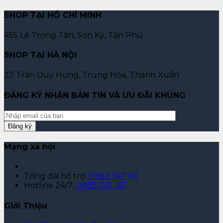
SHOP TẠI HỒ CHÍ MINH
455 Lê Trọng Tấn, Sơn Kỳ, Tân Phú
SHOP TẠI HÀ NỘI
27 Trần Duy Hưng, Trung Hòa, Thanh Xuân
ĐĂNG KÝ NHẬN BẢN TIN VÀ ƯU ĐÃI KHỦNG
Mạng xã hội
Tổng đài hỗ trợ:
0983 747 161
Hotline 24/7:
0983 747 161
Giới Thiệu