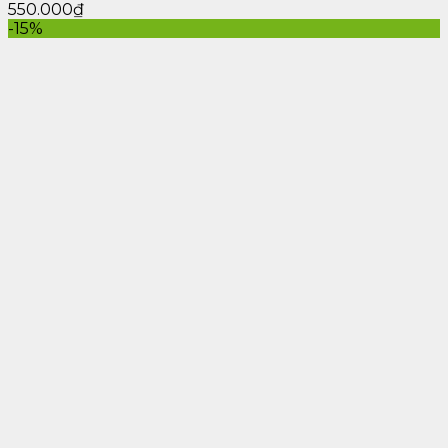
550.000
₫
-15%