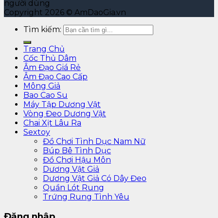
người dùng
Copyright 2026 © AmDaoGia.vn
Tìm kiếm:
Trang Chủ
Cốc Thủ Dâm
Âm Đạo Giá Rẻ
Âm Đạo Cao Cấp
Mông Giả
Bao Cao Su
Máy Tập Dương Vật
Vòng Đeo Dương Vật
Chai Xịt Lâu Ra
Sextoy
Đồ Chơi Tình Dục Nam Nữ
Búp Bê Tình Dục
Đồ Chơi Hậu Môn
Dương Vật Giả
Dương Vật Giả Có Dây Đeo
Quần Lót Rung
Trứng Rung Tình Yêu
Đăng nhập