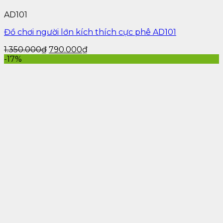
AD101
Đồ chơi người lớn kích thích cực phê AD101
1.350.000
₫
790.000
₫
-17%