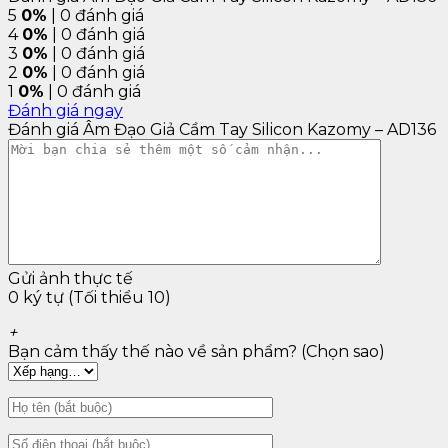
5
0%
| 0 đánh giá
4
0%
| 0 đánh giá
3
0%
| 0 đánh giá
2
0%
| 0 đánh giá
1
0%
| 0 đánh giá
Đánh giá ngay
Đánh giá Âm Đạo Giả Cầm Tay Silicon Kazomy – AD136
Âm Đạo Giả Cầm Tay Silicon Kazomy – AD136 01
Sử dụng chất liệu an toàn hiện đại, không gây hại cho
da nhạy cảm. Bên ngoài là hình dáng âm đạo hồng
hào hấp dẫn bên trong là những lớp gân sần giúp
mang tới những hưng phấn mới lạ khi thủ dâm
Gửi ảnh thực tế
0 ký tự (Tối thiểu 10)
+
Bạn cảm thấy thế nào về sản phẩm? (Chọn sao)