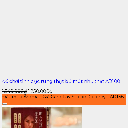
đồ chơi tình dục rung thụt bú mút như thật AD100
1.540.000
₫
1.250.000
₫
Đặt mua Âm Đạo Giả Cầm Tay Silicon Kazomy - AD136