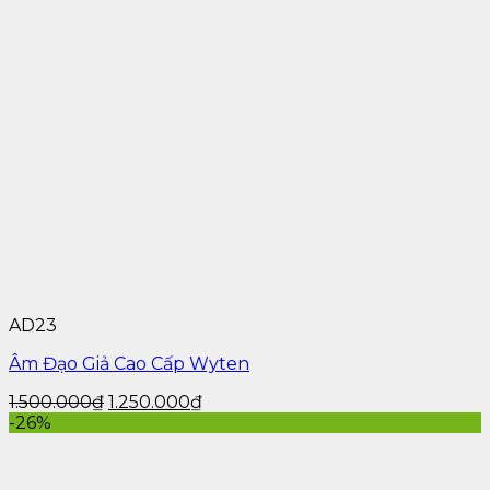
Âm Đạo Giả Silicon Kazomy – AD136 07
Địa Chỉ Mua Hàng Chính Hãng
Shop Âm Đạo Giả
– AmDaoGia.vn
Địa chỉ: 455 Lê Trọng Tấn, Phường Sơn Kỳ, Quận Tân
Phú
Hotline: 0983 747 161
AD23
Website: https://amdaogia.vn
Âm Đạo Giả Cao Cấp Wyten
Email: amdaogia.vn@gmail.com
1.500.000
₫
1.250.000
₫
-26%