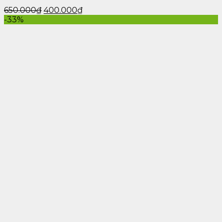
650.000
₫
400.000
₫
-33%
Âm Đạo Giả Silicon Kazomy – AD136 05
Với mức giá bình dân phù hợp với túi tiền của nhiều
anh em, có thể sử dụng lâu dài chỉ cần vệ sinh sạch sẽ
trước và sau khi sử dụng, nút cán thoải mái mà không
lo bị biến dạng