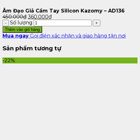
đỉnh
Âm Đạo Giả Cầm Tay Silicon Kazomy – AD136
450.000
₫
360.000
₫
Số lượng
Thêm vào giỏ hàng
Mua ngay
Gọi điện xác nhận và giao hàng tận nơi
Sản phẩm tương tự
-22%
Âm Đạo Giả Silicon Kazomy – AD136 03