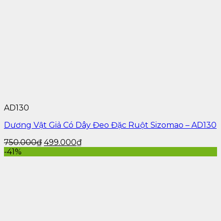
AD130
Dương Vật Giả Có Dây Đeo Đặc Ruột Sizomao – AD130
750.000
₫
499.000
₫
-41%
Âm Đạo Giả Silicon Kazomy – AD136 06