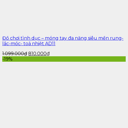
Đồ chơi tình dục – móng tay đa năng siêu mền rung-
lắc-móc- toả nhiệt AD11
1.099.000
₫
810.000
₫
-19%