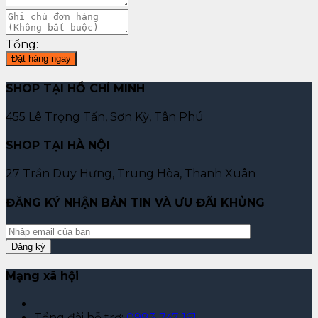
Tổng:
Đặt hàng ngay
SHOP TẠI HỒ CHÍ MINH
455 Lê Trọng Tấn, Sơn Kỳ, Tân Phú
SHOP TẠI HÀ NỘI
27 Trần Duy Hưng, Trung Hòa, Thanh Xuân
ĐĂNG KÝ NHẬN BẢN TIN VÀ ƯU ĐÃI KHỦNG
Mạng xã hội
Tổng đài hỗ trợ:
0983 747 161