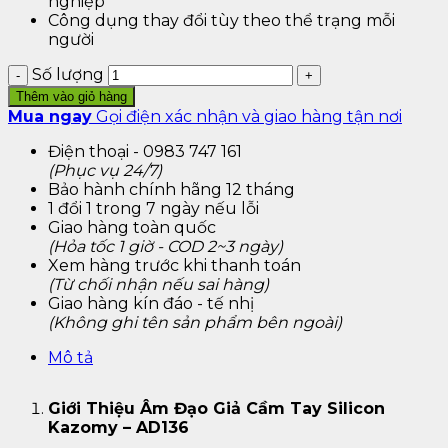
nghiệp
Công dụng thay đổi tùy theo thể trạng mỗi
người
Số lượng
Thêm vào giỏ hàng
Mua ngay
Gọi điện xác nhận và giao hàng tận nơi
Điện thoại - 0983 747 161
(Phục vụ 24/7)
Bảo hành chính hãng 12 tháng
1 đổi 1 trong 7 ngày nếu lỗi
Giao hàng toàn quốc
(Hỏa tốc 1 giờ - COD 2~3 ngày)
Xem hàng trước khi thanh toán
(Từ chối nhận nếu sai hàng)
Giao hàng kín đáo - tế nhị
(Không ghi tên sản phẩm bên ngoài)
Mô tả
Giới Thiệu
Âm Đạo Giả Cầm Tay Silicon
Kazomy – AD136