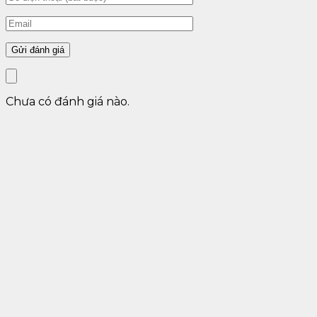
Chưa có đánh giá nào.
Âm Đạo Giả Cầm Tay Silicon Kazomy – AD136 02
Thiết kế nhỏ gọn, cầm vừa tay rất thuận tiện khi
mang theo bên mình mọi lúc mọi nơi để giải tỏa nhu
cầu sinh lý. Khả năng co giãn đàn hồi tốt cũng cũng là
một trong những ưu điểm tuyệt vời của sản phẩm khi
dương đi vào sâu bên trong âm đạo sẽ ôm chặt, co
bóp như âm đạo thật tạo cảm giác sung sướng cực