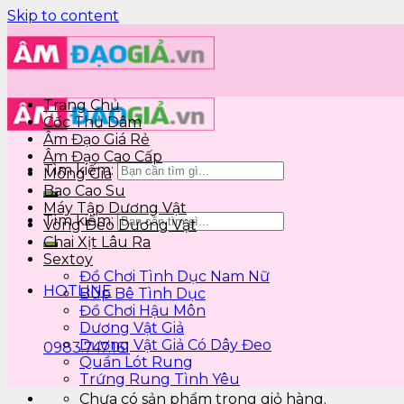
Skip to content
Trang Chủ
Cốc Thủ Dâm
Âm Đạo Giá Rẻ
Âm Đạo Cao Cấp
Tìm kiếm:
Mông Giả
Bao Cao Su
Máy Tập Dương Vật
Tìm kiếm:
Vòng Đeo Dương Vật
Chai Xịt Lâu Ra
Sextoy
Đồ Chơi Tình Dục Nam Nữ
HOTLINE
Búp Bê Tình Dục
Đồ Chơi Hậu Môn
Dương Vật Giả
Dương Vật Giả Có Dây Đeo
0983.747.161
Quần Lót Rung
Trứng Rung Tình Yêu
Chưa có sản phẩm trong giỏ hàng.