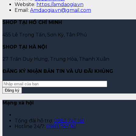
Website:
https://amdaogia.vn
Email:
Amdaogia.vn@gmail.com
SHOP TẠI HỒ CHÍ MINH
455 Lê Trọng Tấn, Sơn Kỳ, Tân Phú
SHOP TẠI HÀ NỘI
27 Trần Duy Hưng, Trung Hòa, Thanh Xuân
ĐĂNG KÝ NHẬN BẢN TIN VÀ ƯU ĐÃI KHỦNG
Mạng xã hội
Tổng đài hỗ trợ:
0983 747 161
Hotline 24/7:
0983 747 161