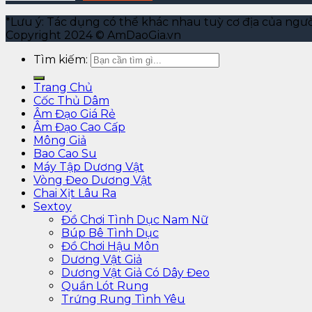
*Lưu ý: Tác dụng có thể khác nhau tuỳ cơ địa của ngư
Copyright 2024 © AmDaoGia.vn
Tìm kiếm:
Trang Chủ
Cốc Thủ Dâm
Âm Đạo Giá Rẻ
Âm Đạo Cao Cấp
Mông Giả
Bao Cao Su
Máy Tập Dương Vật
Vòng Đeo Dương Vật
Chai Xịt Lâu Ra
Sextoy
Đồ Chơi Tình Dục Nam Nữ
Búp Bê Tình Dục
Đồ Chơi Hậu Môn
Dương Vật Giả
Dương Vật Giả Có Dây Đeo
Quần Lót Rung
Trứng Rung Tình Yêu