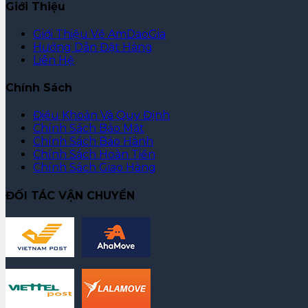
Giới Thiệu
Giới Thiệu Về AmDaoGia
Hướng Dẫn Đặt Hàng
Liên Hệ
Chính Sách
Điều Khoản Và Quy Định
Chính Sách Bảo Mật
Chính Sách Bảo Hành
Chính Sách Hoàn Tiền
Chính Sách Giao Hàng
ĐỐI TÁC VẬN CHUYỂN