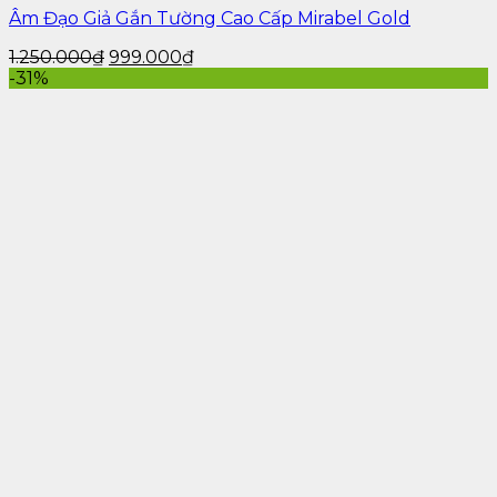
Âm Đạo Giả Gắn Tường Cao Cấp Mirabel Gold
3.3. Vòng Đeo Dương Vật
1.250.000
₫
999.000
₫
Hỗ trợ kéo dài thời gian quan hệ.
-31%
Giúp cương cứng tốt hơn nhờ khả năng siết
chặt.
Có loại đi kèm tính năng rung để kích thích
mạnh hơn.
3.4. Máy Rung Mini Cho Nam
Nhỏ gọn, dễ sử dụng.
Tác động trực tiếp lên dương vật để tăng kích
thích.
Có thể điều chỉnh cường độ rung theo ý muốn.
3.5. Gel Bôi Trơn Và Gel Tăng Khoái Cảm
Hỗ trợ việc sử dụng các đồ chơi tình dục trở nên
dễ dàng hơn.
Một số loại gel có chứa tinh chất giúp tăng hưng
phấn.
Được làm từ các thành phần an toàn, không gây