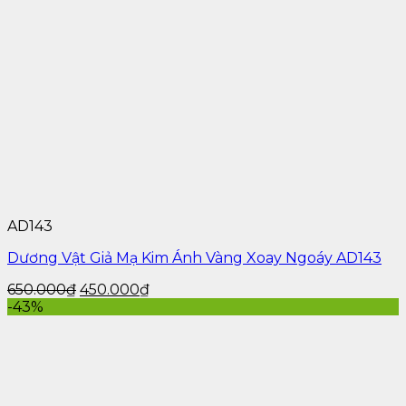
kích ứng.
AD143
Dương Vật Giả Mạ Kim Ánh Vàng Xoay Ngoáy AD143
650.000
₫
450.000
₫
-43%