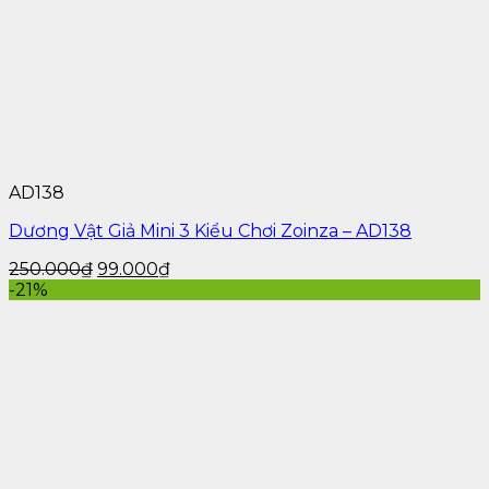
Sử dụng quá thường xuyên có thể ảnh hưởng
đến cảm giác tự nhiên khi quan hệ.
Điều tiết tần suất sử dụng hợp lý để duy trì cảm
xúc thật.
6.2. Chú Ý Đến Phản Ứng Cơ Thể
Nếu có dấu hiệu kích ứng, ngứa hoặc đỏ rát, nên
ngừng sử dụng ngay.
Thử nghiệm với sản phẩm khác để tìm loại phù
AD138
hợp hơn.
Dương Vật Giả Mini 3 Kiểu Chơi Zoinza – AD138
6.3. Không Dùng Chung Với Người Khác
250.000
₫
99.000
₫
-21%
Để tránh nguy cơ nhiễm khuẩn, tuyệt đối không
dùng chung đồ chơi tình dục.
Nếu có sử dụng chung, phải dùng bao cao su để
bảo vệ.
7. Mua Đồ Chơi Tình Dục Mini Cho
Nam Ở Đâu?