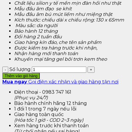
Chất liệu silion y tế mền mịn đàn hồi như thật
Mẫu đầu âm đạo se khít
Mẫu đầu âm bú mút liếm như miệng thật
Kích thước: chiều dài x chiều rộng: 130 x 65mm
Màu sắc: da người
Bảo hành 12 tháng
Đổi hàng 2 tuần đầu
Giao hàng kín đáo, che tên sản phẩm
Được kiểm tra hàng trước khi nhận,
Nhận hàng mới thanh toán
Khuyến mại tăng gel bôi trơn kem theo
Số lượng
Thêm vào giỏ hàng
Mua ngay
Gọi điện xác nhận và giao hàng tận nơi
Điện thoại - 0983 747 161
(Phục vụ 24/7)
Bảo hành chính hãng 12 tháng
1 đổi 1 trong 7 ngày nếu lỗi
Giao hàng toàn quốc
(Hỏa tốc 1 giờ - COD 2~3 ngày)
Xem hàng trước khi thanh toán
(Từ chối nhận nếu sai hàng)