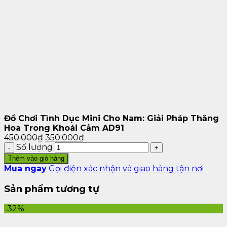
Đồ Chơi Tình Dục Mini Cho Nam: Giải Pháp Thăng
Hoa Trong Khoái Cảm AD91
450.000
₫
350.000
₫
Số lượng
Thêm vào giỏ hàng
Mua ngay
Gọi điện xác nhận và giao hàng tận nơi
2. Lợi Ích Của Đồ Chơi Tình Dục
Sản phẩm tương tự
Mini Cho Nam
-32%
2.1. Giải Tỏa Nhu Cầu Sinh Lý