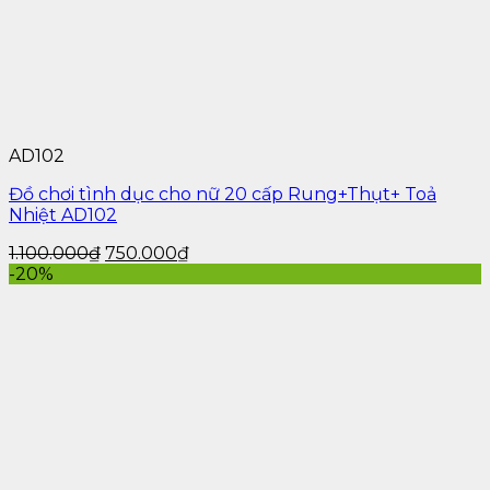
AD102
Đồ chơi tình dục cho nữ 20 cấp Rung+Thụt+ Toả
Nhiệt AD102
1.100.000
₫
750.000
₫
-20%