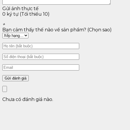
Xuất xứ: Baile
Thương hiệu: Nhật Bản
Gửi ảnh thực tế
Chất liệu silion y tế mền mịn đàn hồi như thật
0 ký tự (Tối thiểu 10)
Mẫu đầu âm đạo se khít
+
Mẫu đầu âm bú mút liếm như miệng thật
Bạn cảm thấy thế nào về sản phẩm? (Chọn sao)
Kích thước: chiều dài x chiều rộng: 130 x 65mm
Màu sắc: da người
Bảo hành 12 tháng
Đổi hàng 2 tuần đầu
Giao hàng kín đáo, che tên sản phẩm
Được kiểm tra hàng trước khi nhận,
Nhận hàng mới thanh toán
Khuyến mại tăng gel bôi trơn kem theo
Chưa có đánh giá nào.